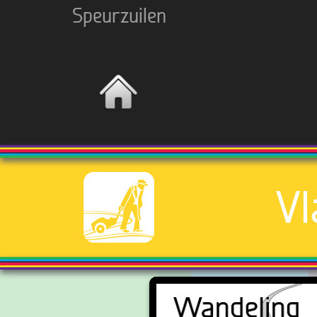
Speurzuilen
Vl