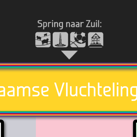
aamse Vluchtelin